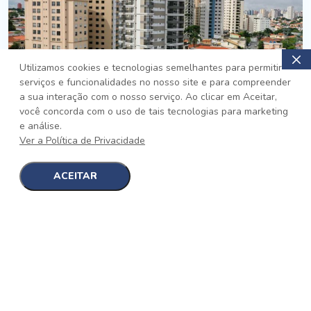
Utilizamos cookies e tecnologias semelhantes para permitir
serviços e funcionalidades no nosso site e para compreender
PRONTO
a sua interação com o nosso serviço. Ao clicar em Aceitar,
você concorda com o uso de tais tecnologias para marketing
Jardim da Saúde, São Paulo
e análise.
Auge Jardim da Saúde
Ver a Política de Privacidade
No auge da Flexibilidade
[saiba mais]
ACEITAR
1
1
detalhes