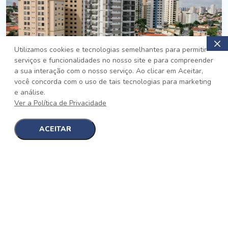
Utilizamos cookies e tecnologias semelhantes para permitir
serviços e funcionalidades no nosso site e para compreender
PRONTO
a sua interação com o nosso serviço. Ao clicar em Aceitar,
você concorda com o uso de tais tecnologias para marketing
Jardim da Saúde, São Paulo
e análise.
Auge Jardim da Saúde
Ver a Política de Privacidade
No auge da Flexibilidade
[saiba mais]
ACEITAR
1
1
detalhes