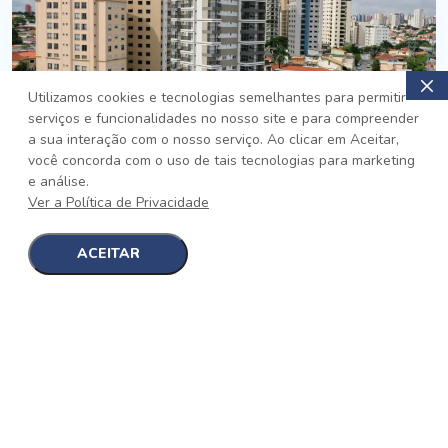
Utilizamos cookies e tecnologias semelhantes para permitir
serviços e funcionalidades no nosso site e para compreender
PRONTO
a sua interação com o nosso serviço. Ao clicar em Aceitar,
você concorda com o uso de tais tecnologias para marketing
Jardim da Saúde, São Paulo
e análise.
Auge Jardim da Saúde
Ver a Política de Privacidade
No auge da Flexibilidade
[saiba mais]
ACEITAR
1
1
detalhes