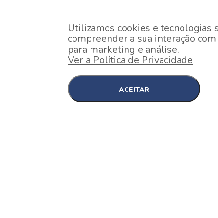
Utilizamos cookies e tecnologias 
compreender a sua interação com o
para marketing e análise.
Ver a Política de Privacidade
ACEITAR
EM CONSTRUÇÃO
Pinheiros , São Paulo
Nex One Faria Lima
A 2 minutos a pé da estação Faria Lima do Metrô 
minutos a pé do Shopping...
[saiba mais]