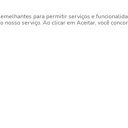
Em Construção
semelhantes para permitir serviços e funcionalida
 nosso serviço. Ao clicar em Aceitar, você concor
EM CONSTRUÇÃO
Santo Amaro, São Paulo
Br
My One Estação Alto da Boa
M
Vista
e 9
A 
A 3 min a pé da Estação do Metrô Alto da Boa Vista.
[s