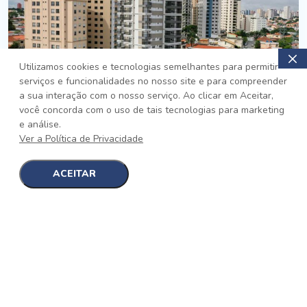
Utilizamos cookies e tecnologias semelhantes para permitir
serviços e funcionalidades no nosso site e para compreender
PRONTO
a sua interação com o nosso serviço. Ao clicar em Aceitar,
você concorda com o uso de tais tecnologias para marketing
Jardim da Saúde, São Paulo
e análise.
Auge Jardim da Saúde
Ver a Política de Privacidade
No auge da Flexibilidade
[saiba mais]
ACEITAR
1
1
detalhes