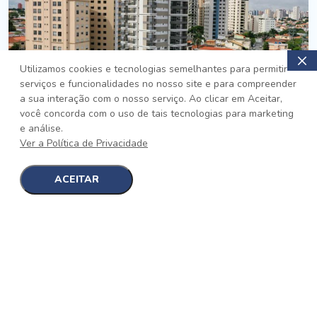
Utilizamos cookies e tecnologias semelhantes para permitir
serviços e funcionalidades no nosso site e para compreender
PRONTO
a sua interação com o nosso serviço. Ao clicar em Aceitar,
você concorda com o uso de tais tecnologias para marketing
Jardim da Saúde, São Paulo
e análise.
Auge Jardim da Saúde
Ver a Política de Privacidade
No auge da Flexibilidade
[saiba mais]
ACEITAR
1
1
detalhes