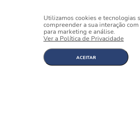
Utilizamos cookies e tecnologias 
compreender a sua interação com o
para marketing e análise.
Ver a Política de Privacidade
ACEITAR
EM CONSTRUÇÃO
Pinheiros , São Paulo
Nex One Faria Lima
A 2 minutos a pé da estação Faria Lima do Metrô 
minutos a pé do Shopping...
[saiba mais]