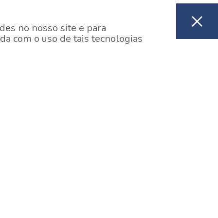
des no nosso site e para
da com o uso de tais tecnologias
EM CONSTRUÇÃO
ooklin, São Paulo
y One Estação Brooklin
7 minutos a pé da Estação Brooklin do Metrô.
aiba mais]