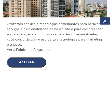
Utilizamos cookies e tecnologias semelhantes para permitir
serviços e funcionalidades no nosso site e para compreender
PRONTO
a sua interação com o nosso serviço. Ao clicar em Aceitar,
você concorda com o uso de tais tecnologias para marketing
Jardim da Saúde, São Paulo
e análise.
Auge Jardim da Saúde
Ver a Política de Privacidade
No auge da Flexibilidade
[saiba mais]
ACEITAR
1
1
detalhes