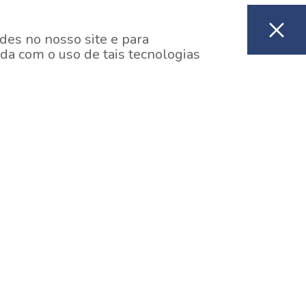
des no nosso site e para
da com o uso de tais tecnologias
EM CONSTRUÇÃO
ooklin, São Paulo
y One Estação Brooklin
7 minutos a pé da Estação Brooklin do Metrô.
aiba mais]