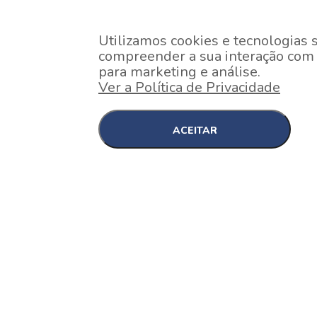
Utilizamos cookies e tecnologias 
compreender a sua interação com o
para marketing e análise.
Ver a Política de Privacidade
ACEITAR
EM CONSTRUÇÃO
Pinheiros , São Paulo
Nex One Faria Lima
A 2 minutos a pé da estação Faria Lima do Metrô 
minutos a pé do Shopping...
[saiba mais]