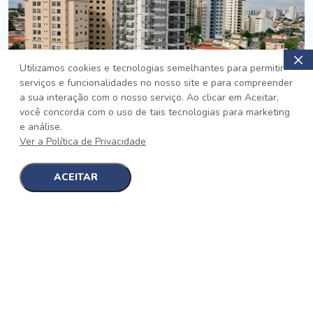
Utilizamos cookies e tecnologias semelhantes para permitir
serviços e funcionalidades no nosso site e para compreender
PRONTO
a sua interação com o nosso serviço. Ao clicar em Aceitar,
você concorda com o uso de tais tecnologias para marketing
Jardim da Saúde, São Paulo
e análise.
Auge Jardim da Saúde
Ver a Política de Privacidade
No auge da Flexibilidade
[saiba mais]
ACEITAR
1
1
detalhes