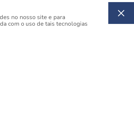
des no nosso site e para
da com o uso de tais tecnologias
EM CONSTRUÇÃO
ooklin, São Paulo
y One Estação Brooklin
7 minutos a pé da Estação Brooklin do Metrô.
aiba mais]