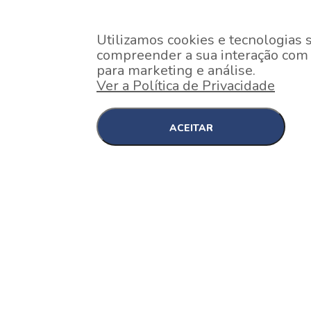
Utilizamos cookies e tecnologias 
compreender a sua interação com o
para marketing e análise.
Ver a Política de Privacidade
ACEITAR
EM CONSTRUÇÃO
Pinheiros , São Paulo
Nex One Faria Lima
A 2 minutos a pé da estação Faria Lima do Metrô 
minutos a pé do Shopping...
[saiba mais]