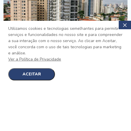
Utilizamos cookies e tecnologias semelhantes para permitir
serviços e funcionalidades no nosso site e para compreender
PRONTO
a sua interação com o nosso serviço. Ao clicar em Aceitar,
você concorda com o uso de tais tecnologias para marketing
Jardim da Saúde, São Paulo
e análise.
Auge Jardim da Saúde
Ver a Política de Privacidade
No auge da Flexibilidade
[saiba mais]
ACEITAR
1
1
detalhes