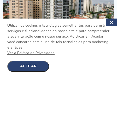
Utilizamos cookies e tecnologias semelhantes para permitir
serviços e funcionalidades no nosso site e para compreender
PRONTO
a sua interação com o nosso serviço. Ao clicar em Aceitar,
você concorda com o uso de tais tecnologias para marketing
Jardim da Saúde, São Paulo
e análise.
Auge Jardim da Saúde
Ver a Política de Privacidade
No auge da Flexibilidade
[saiba mais]
ACEITAR
1
1
detalhes