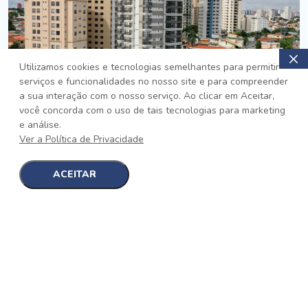
Utilizamos cookies e tecnologias semelhantes para permitir
serviços e funcionalidades no nosso site e para compreender
PRONTO
a sua interação com o nosso serviço. Ao clicar em Aceitar,
você concorda com o uso de tais tecnologias para marketing
Jardim da Saúde, São Paulo
e análise.
Auge Jardim da Saúde
Ver a Política de Privacidade
No auge da Flexibilidade
[saiba mais]
ACEITAR
1
1
detalhes