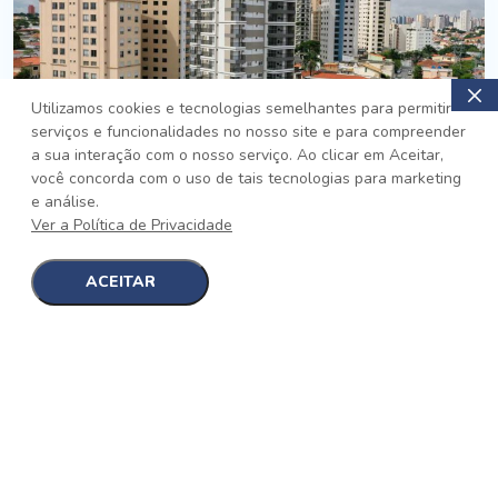
Utilizamos cookies e tecnologias semelhantes para permitir
serviços e funcionalidades no nosso site e para compreender
PRONTO
a sua interação com o nosso serviço. Ao clicar em Aceitar,
você concorda com o uso de tais tecnologias para marketing
Jardim da Saúde, São Paulo
e análise.
Auge Jardim da Saúde
Ver a Política de Privacidade
No auge da Flexibilidade
[saiba mais]
ACEITAR
1
1
detalhes