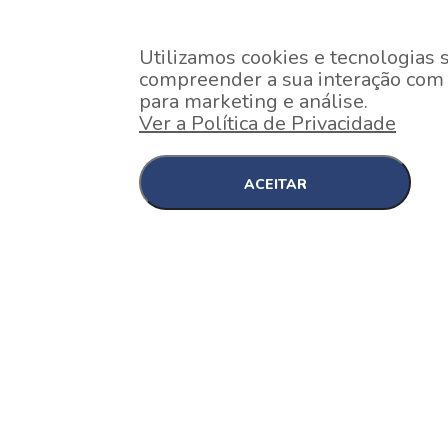
Utilizamos cookies e tecnologias 
compreender a sua interação com o
para marketing e análise.
Ver a Política de Privacidade
ACEITAR
EM CONSTRUÇÃO
Pinheiros , São Paulo
Nex One Faria Lima
A 2 minutos a pé da estação Faria Lima do Metrô 
minutos a pé do Shopping...
[saiba mais]