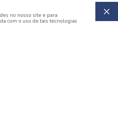
des no nosso site e para
da com o uso de tais tecnologias
EM CONSTRUÇÃO
ooklin, São Paulo
y One Estação Brooklin
7 minutos a pé da Estação Brooklin do Metrô.
aiba mais]