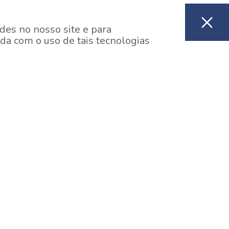
des no nosso site e para
da com o uso de tais tecnologias
EM CONSTRUÇÃO
ooklin, São Paulo
y One Estação Brooklin
7 minutos a pé da Estação Brooklin do Metrô.
aiba mais]