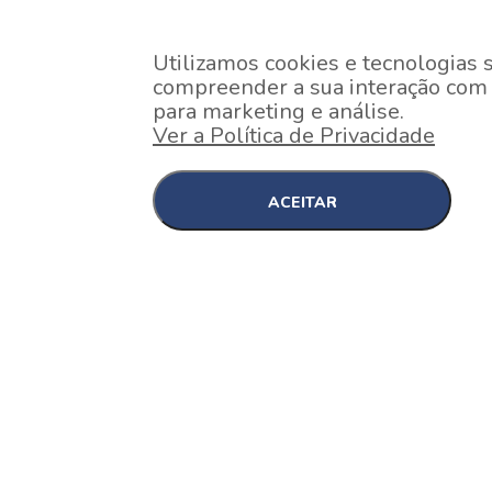
Utilizamos cookies e tecnologias 
compreender a sua interação com o
para marketing e análise.
Ver a Política de Privacidade
ACEITAR
EM CONSTRUÇÃO
Pinheiros , São Paulo
Nex One Faria Lima
A 2 minutos a pé da estação Faria Lima do Metrô 
minutos a pé do Shopping...
[saiba mais]