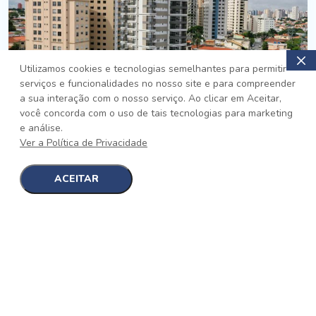
Utilizamos cookies e tecnologias semelhantes para permitir
serviços e funcionalidades no nosso site e para compreender
PRONTO
a sua interação com o nosso serviço. Ao clicar em Aceitar,
você concorda com o uso de tais tecnologias para marketing
Jardim da Saúde, São Paulo
e análise.
Auge Jardim da Saúde
Ver a Política de Privacidade
No auge da Flexibilidade
[saiba mais]
ACEITAR
1
1
detalhes