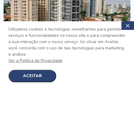
Utilizamos cookies e tecnologias semelhantes para permitir
serviços e funcionalidades no nosso site e para compreender
PRONTO
a sua interação com o nosso serviço. Ao clicar em Aceitar,
você concorda com o uso de tais tecnologias para marketing
Jardim da Saúde, São Paulo
e análise.
Auge Jardim da Saúde
Ver a Política de Privacidade
No auge da Flexibilidade
[saiba mais]
ACEITAR
1
1
detalhes