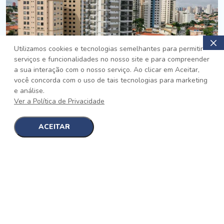
Utilizamos cookies e tecnologias semelhantes para permitir
serviços e funcionalidades no nosso site e para compreender
PRONTO
a sua interação com o nosso serviço. Ao clicar em Aceitar,
você concorda com o uso de tais tecnologias para marketing
Jardim da Saúde, São Paulo
e análise.
Auge Jardim da Saúde
Ver a Política de Privacidade
No auge da Flexibilidade
[saiba mais]
ACEITAR
1
1
detalhes