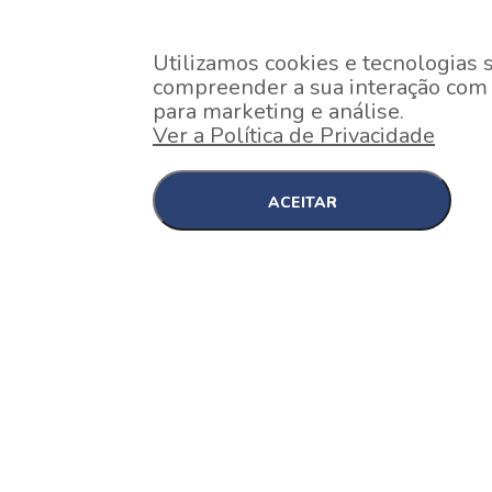
Utilizamos cookies e tecnologias 
compreender a sua interação com o
para marketing e análise.
Ver a Política de Privacidade
ACEITAR
EM CONSTRUÇÃO
Pinheiros , São Paulo
Nex One Faria Lima
A 2 minutos a pé da estação Faria Lima do Metrô 
minutos a pé do Shopping...
[saiba mais]