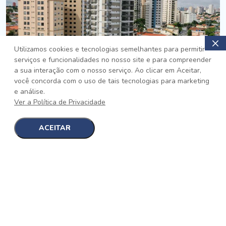
Utilizamos cookies e tecnologias semelhantes para permitir
serviços e funcionalidades no nosso site e para compreender
PRONTO
a sua interação com o nosso serviço. Ao clicar em Aceitar,
você concorda com o uso de tais tecnologias para marketing
Jardim da Saúde, São Paulo
e análise.
Auge Jardim da Saúde
Ver a Política de Privacidade
No auge da Flexibilidade
[saiba mais]
ACEITAR
1
1
detalhes