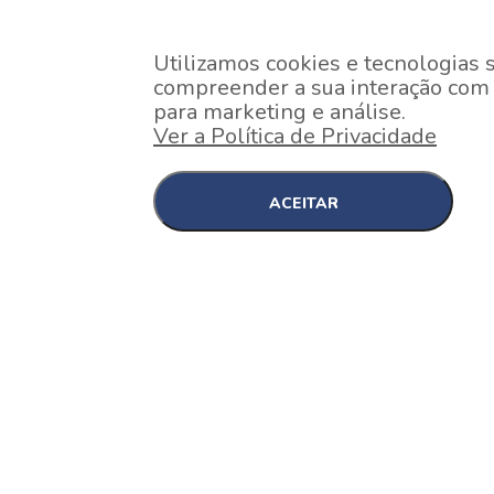
Utilizamos cookies e tecnologias 
compreender a sua interação com o
para marketing e análise.
Ver a Política de Privacidade
ACEITAR
EM CONSTRUÇÃO
Pinheiros , São Paulo
Nex One Faria Lima
A 2 minutos a pé da estação Faria Lima do Metrô 
minutos a pé do Shopping...
[saiba mais]