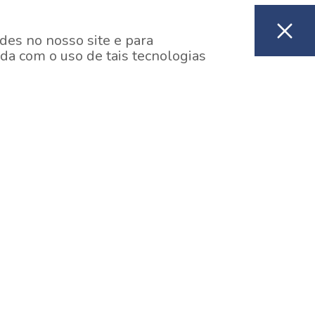
des no nosso site e para
da com o uso de tais tecnologias
EM CONSTRUÇÃO
ooklin, São Paulo
y One Estação Brooklin
7 minutos a pé da Estação Brooklin do Metrô.
aiba mais]