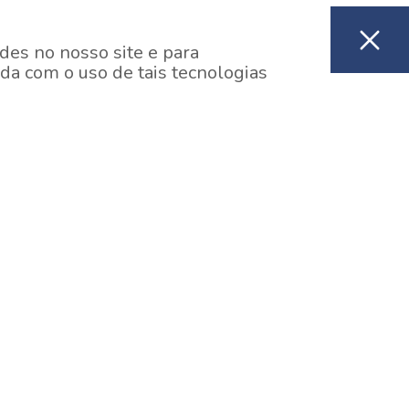
des no nosso site e para
da com o uso de tais tecnologias
EM CONSTRUÇÃO
ooklin, São Paulo
y One Estação Brooklin
7 minutos a pé da Estação Brooklin do Metrô.
aiba mais]