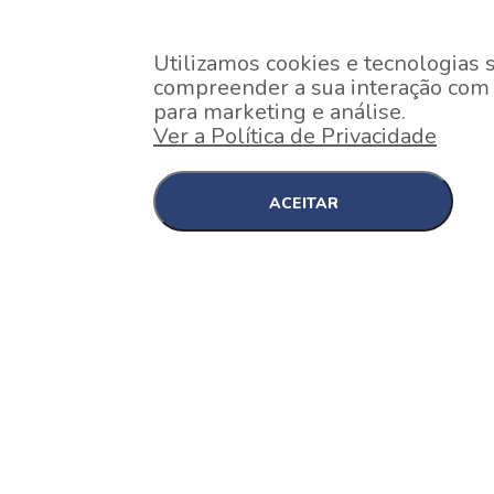
Utilizamos cookies e tecnologias 
compreender a sua interação com o
para marketing e análise.
Ver a Política de Privacidade
ACEITAR
EM CONSTRUÇÃO
Pinheiros , São Paulo
Nex One Faria Lima
A 2 minutos a pé da estação Faria Lima do Metrô 
minutos a pé do Shopping...
[saiba mais]