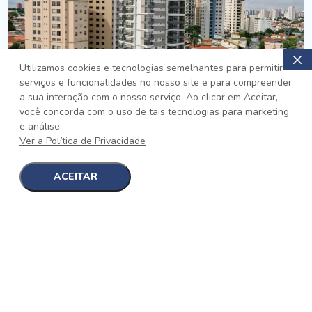
Utilizamos cookies e tecnologias semelhantes para permitir
serviços e funcionalidades no nosso site e para compreender
PRONTO
a sua interação com o nosso serviço. Ao clicar em Aceitar,
você concorda com o uso de tais tecnologias para marketing
Jardim da Saúde, São Paulo
e análise.
Auge Jardim da Saúde
Ver a Política de Privacidade
No auge da Flexibilidade
[saiba mais]
ACEITAR
1
1
detalhes