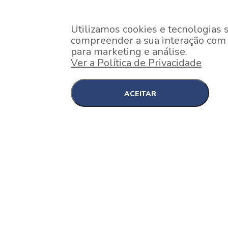
Utilizamos cookies e tecnologias 
compreender a sua interação com o
para marketing e análise.
Ver a Política de Privacidade
ACEITAR
EM CONSTRUÇÃO
Pinheiros , São Paulo
Nex One Faria Lima
A 2 minutos a pé da estação Faria Lima do Metrô 
minutos a pé do Shopping...
[saiba mais]