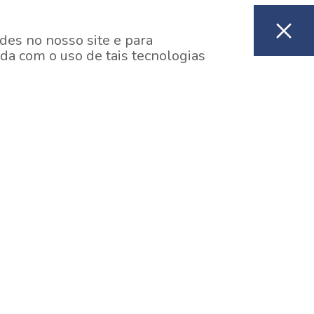
des no nosso site e para
da com o uso de tais tecnologias
EM CONSTRUÇÃO
ooklin, São Paulo
y One Estação Brooklin
7 minutos a pé da Estação Brooklin do Metrô.
aiba mais]