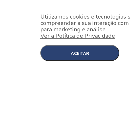
Utilizamos cookies e tecnologias 
compreender a sua interação com o
para marketing e análise.
Ver a Política de Privacidade
ACEITAR
EM CONSTRUÇÃO
Pinheiros , São Paulo
Nex One Faria Lima
A 2 minutos a pé da estação Faria Lima do Metrô 
minutos a pé do Shopping...
[saiba mais]