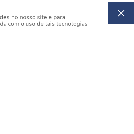
des no nosso site e para
da com o uso de tais tecnologias
EM CONSTRUÇÃO
ooklin, São Paulo
y One Estação Brooklin
7 minutos a pé da Estação Brooklin do Metrô.
aiba mais]