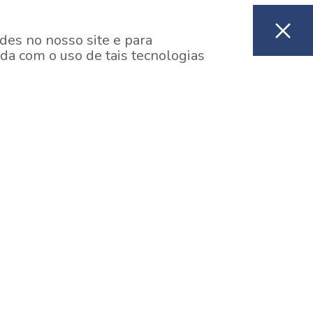
des no nosso site e para
da com o uso de tais tecnologias
EM CONSTRUÇÃO
ooklin, São Paulo
y One Estação Brooklin
7 minutos a pé da Estação Brooklin do Metrô.
aiba mais]