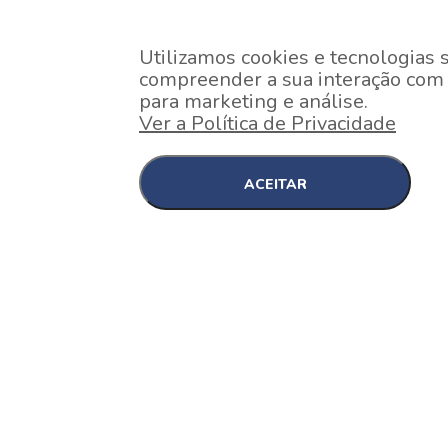
Utilizamos cookies e tecnologias 
compreender a sua interação com o
para marketing e análise.
Ver a Política de Privacidade
ACEITAR
EM CONSTRUÇÃO
Pinheiros , São Paulo
Nex One Faria Lima
A 2 minutos a pé da estação Faria Lima do Metrô 
minutos a pé do Shopping...
[saiba mais]