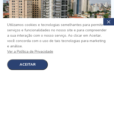
Utilizamos cookies e tecnologias semelhantes para permitir
serviços e funcionalidades no nosso site e para compreender
PRONTO
a sua interação com o nosso serviço. Ao clicar em Aceitar,
você concorda com o uso de tais tecnologias para marketing
Jardim da Saúde, São Paulo
e análise.
Auge Jardim da Saúde
Ver a Política de Privacidade
No auge da Flexibilidade
[saiba mais]
ACEITAR
1
1
detalhes