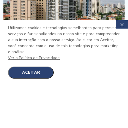
Utilizamos cookies e tecnologias semelhantes para permitir
serviços e funcionalidades no nosso site e para compreender
PRONTO
a sua interação com o nosso serviço. Ao clicar em Aceitar,
você concorda com o uso de tais tecnologias para marketing
Jardim da Saúde, São Paulo
e análise.
Auge Jardim da Saúde
Ver a Política de Privacidade
No auge da Flexibilidade
[saiba mais]
ACEITAR
1
1
detalhes