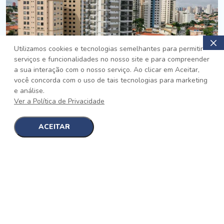
Utilizamos cookies e tecnologias semelhantes para permitir
serviços e funcionalidades no nosso site e para compreender
PRONTO
a sua interação com o nosso serviço. Ao clicar em Aceitar,
você concorda com o uso de tais tecnologias para marketing
Jardim da Saúde, São Paulo
e análise.
Auge Jardim da Saúde
Ver a Política de Privacidade
No auge da Flexibilidade
[saiba mais]
ACEITAR
1
1
detalhes