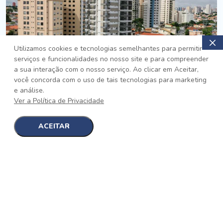
Utilizamos cookies e tecnologias semelhantes para permitir
serviços e funcionalidades no nosso site e para compreender
PRONTO
a sua interação com o nosso serviço. Ao clicar em Aceitar,
você concorda com o uso de tais tecnologias para marketing
Jardim da Saúde, São Paulo
e análise.
Auge Jardim da Saúde
Ver a Política de Privacidade
No auge da Flexibilidade
[saiba mais]
ACEITAR
1
1
detalhes