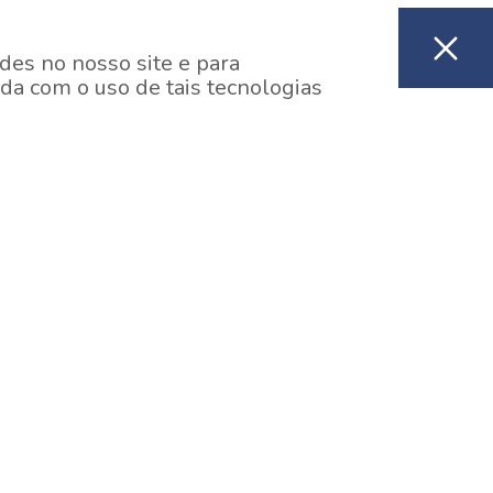
des no nosso site e para
da com o uso de tais tecnologias
EM CONSTRUÇÃO
ooklin, São Paulo
y One Estação Brooklin
7 minutos a pé da Estação Brooklin do Metrô.
aiba mais]