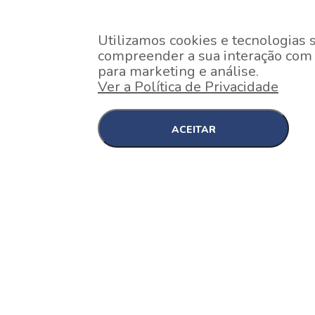
Utilizamos cookies e tecnologias 
compreender a sua interação com o
para marketing e análise.
Ver a Política de Privacidade
ACEITAR
EM CONSTRUÇÃO
Pinheiros , São Paulo
Nex One Faria Lima
A 2 minutos a pé da estação Faria Lima do Metrô 
minutos a pé do Shopping...
[saiba mais]