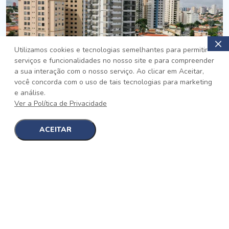
Utilizamos cookies e tecnologias semelhantes para permitir
serviços e funcionalidades no nosso site e para compreender
PRONTO
a sua interação com o nosso serviço. Ao clicar em Aceitar,
você concorda com o uso de tais tecnologias para marketing
Jardim da Saúde, São Paulo
e análise.
Auge Jardim da Saúde
Ver a Política de Privacidade
No auge da Flexibilidade
[saiba mais]
ACEITAR
1
1
detalhes