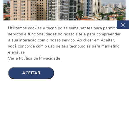
Utilizamos cookies e tecnologias semelhantes para permitir
serviços e funcionalidades no nosso site e para compreender
PRONTO
a sua interação com o nosso serviço. Ao clicar em Aceitar,
você concorda com o uso de tais tecnologias para marketing
Jardim da Saúde, São Paulo
e análise.
Auge Jardim da Saúde
Ver a Política de Privacidade
No auge da Flexibilidade
[saiba mais]
ACEITAR
1
1
detalhes