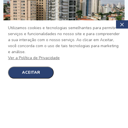
Utilizamos cookies e tecnologias semelhantes para permitir
serviços e funcionalidades no nosso site e para compreender
PRONTO
a sua interação com o nosso serviço. Ao clicar em Aceitar,
você concorda com o uso de tais tecnologias para marketing
Jardim da Saúde, São Paulo
e análise.
Auge Jardim da Saúde
Ver a Política de Privacidade
No auge da Flexibilidade
[saiba mais]
ACEITAR
1
1
detalhes