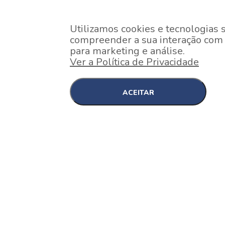
Utilizamos cookies e tecnologias 
compreender a sua interação com o
para marketing e análise.
Ver a Política de Privacidade
ACEITAR
EM CONSTRUÇÃO
Pinheiros , São Paulo
Nex One Faria Lima
A 2 minutos a pé da estação Faria Lima do Metrô 
minutos a pé do Shopping...
[saiba mais]