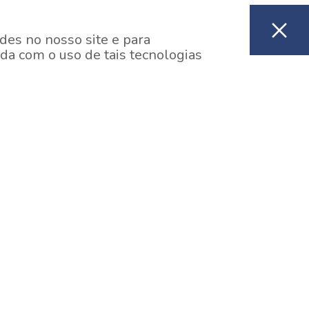
des no nosso site e para
da com o uso de tais tecnologias
EM CONSTRUÇÃO
ooklin, São Paulo
y One Estação Brooklin
7 minutos a pé da Estação Brooklin do Metrô.
aiba mais]