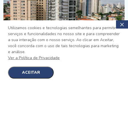
Utilizamos cookies e tecnologias semelhantes para permitir
serviços e funcionalidades no nosso site e para compreender
PRONTO
a sua interação com o nosso serviço. Ao clicar em Aceitar,
você concorda com o uso de tais tecnologias para marketing
Jardim da Saúde, São Paulo
e análise.
Auge Jardim da Saúde
Ver a Política de Privacidade
No auge da Flexibilidade
[saiba mais]
ACEITAR
1
1
detalhes