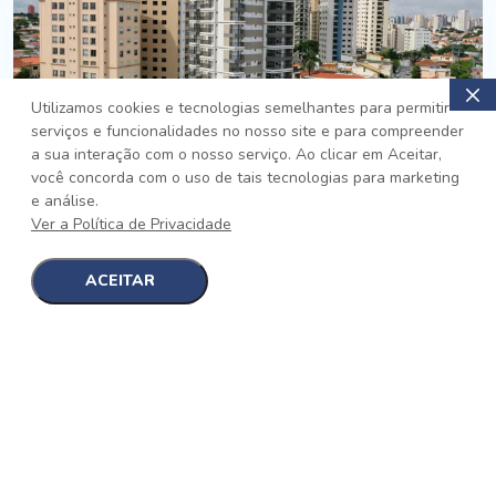
Utilizamos cookies e tecnologias semelhantes para permitir
serviços e funcionalidades no nosso site e para compreender
PRONTO
a sua interação com o nosso serviço. Ao clicar em Aceitar,
você concorda com o uso de tais tecnologias para marketing
Jardim da Saúde, São Paulo
e análise.
Auge Jardim da Saúde
Ver a Política de Privacidade
No auge da Flexibilidade
[saiba mais]
ACEITAR
1
1
detalhes