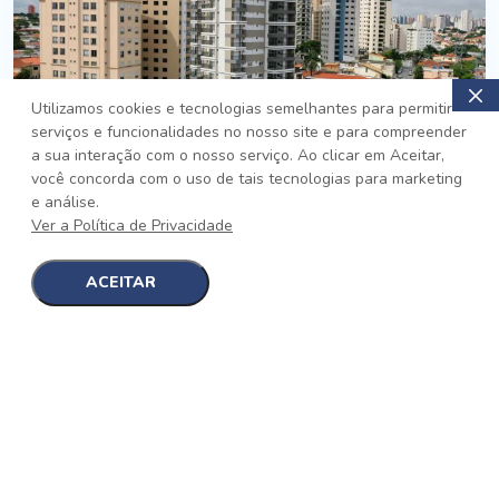
Utilizamos cookies e tecnologias semelhantes para permitir
serviços e funcionalidades no nosso site e para compreender
PRONTO
a sua interação com o nosso serviço. Ao clicar em Aceitar,
você concorda com o uso de tais tecnologias para marketing
Jardim da Saúde, São Paulo
e análise.
Auge Jardim da Saúde
Ver a Política de Privacidade
No auge da Flexibilidade
[saiba mais]
ACEITAR
1
1
detalhes