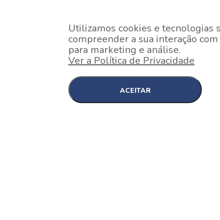
Utilizamos cookies e tecnologias 
compreender a sua interação com o
para marketing e análise.
Ver a Política de Privacidade
ACEITAR
EM CONSTRUÇÃO
Pinheiros , São Paulo
Nex One Faria Lima
A 2 minutos a pé da estação Faria Lima do Metrô 
minutos a pé do Shopping...
[saiba mais]