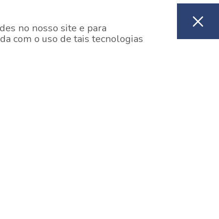
des no nosso site e para
da com o uso de tais tecnologias
EM CONSTRUÇÃO
ooklin, São Paulo
y One Estação Brooklin
7 minutos a pé da Estação Brooklin do Metrô.
aiba mais]