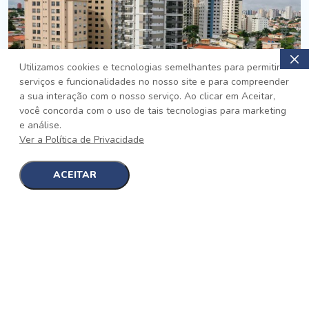
Utilizamos cookies e tecnologias semelhantes para permitir
serviços e funcionalidades no nosso site e para compreender
PRONTO
a sua interação com o nosso serviço. Ao clicar em Aceitar,
você concorda com o uso de tais tecnologias para marketing
Jardim da Saúde, São Paulo
e análise.
Auge Jardim da Saúde
Ver a Política de Privacidade
No auge da Flexibilidade
[saiba mais]
ACEITAR
1
1
detalhes