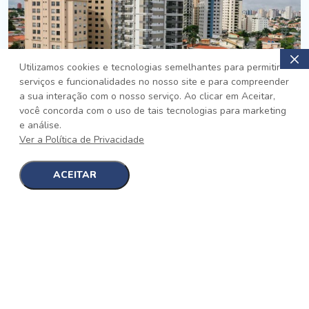
Utilizamos cookies e tecnologias semelhantes para permitir
serviços e funcionalidades no nosso site e para compreender
PRONTO
a sua interação com o nosso serviço. Ao clicar em Aceitar,
você concorda com o uso de tais tecnologias para marketing
Jardim da Saúde, São Paulo
e análise.
Auge Jardim da Saúde
Ver a Política de Privacidade
No auge da Flexibilidade
[saiba mais]
ACEITAR
1
1
detalhes