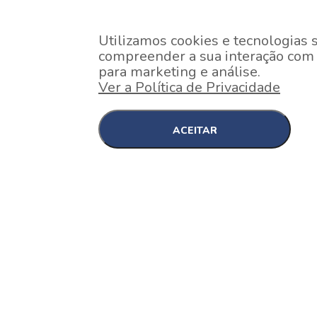
Utilizamos cookies e tecnologias 
compreender a sua interação com o
para marketing e análise.
Ver a Política de Privacidade
ACEITAR
EM CONSTRUÇÃO
Pinheiros , São Paulo
Nex One Faria Lima
A 2 minutos a pé da estação Faria Lima do Metrô 
minutos a pé do Shopping...
[saiba mais]