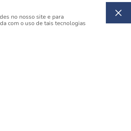
des no nosso site e para
da com o uso de tais tecnologias
EM CONSTRUÇÃO
ooklin, São Paulo
y One Estação Brooklin
7 minutos a pé da Estação Brooklin do Metrô.
aiba mais]