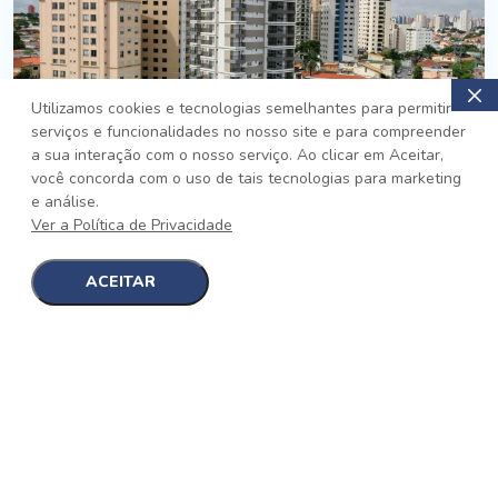
Utilizamos cookies e tecnologias semelhantes para permitir
serviços e funcionalidades no nosso site e para compreender
PRONTO
a sua interação com o nosso serviço. Ao clicar em Aceitar,
você concorda com o uso de tais tecnologias para marketing
Jardim da Saúde, São Paulo
e análise.
Auge Jardim da Saúde
Ver a Política de Privacidade
No auge da Flexibilidade
[saiba mais]
ACEITAR
1
1
detalhes