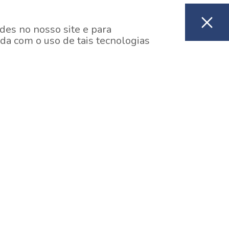
des no nosso site e para
da com o uso de tais tecnologias
EM CONSTRUÇÃO
ooklin, São Paulo
y One Estação Brooklin
7 minutos a pé da Estação Brooklin do Metrô.
aiba mais]