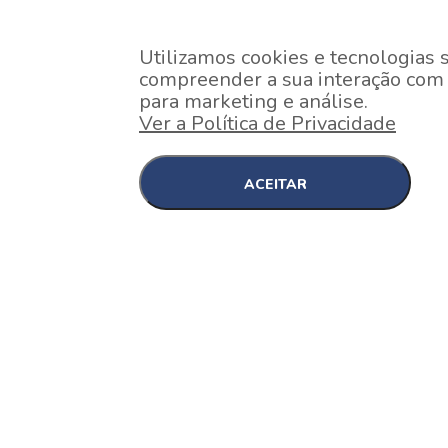
Utilizamos cookies e tecnologias 
compreender a sua interação com o
para marketing e análise.
Ver a Política de Privacidade
ACEITAR
EM CONSTRUÇÃO
Pinheiros , São Paulo
Nex One Faria Lima
A 2 minutos a pé da estação Faria Lima do Metrô 
minutos a pé do Shopping...
[saiba mais]