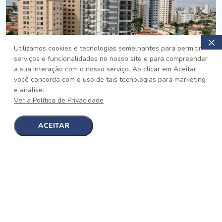
Utilizamos cookies e tecnologias semelhantes para permitir
serviços e funcionalidades no nosso site e para compreender
PRONTO
a sua interação com o nosso serviço. Ao clicar em Aceitar,
você concorda com o uso de tais tecnologias para marketing
Jardim da Saúde, São Paulo
e análise.
Auge Jardim da Saúde
Ver a Política de Privacidade
No auge da Flexibilidade
[saiba mais]
ACEITAR
1
1
detalhes