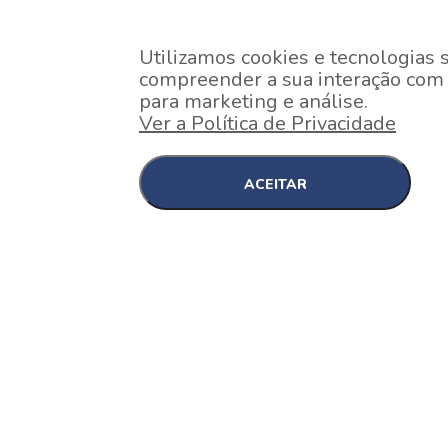
Utilizamos cookies e tecnologias 
compreender a sua interação com o
para marketing e análise.
Ver a Política de Privacidade
ACEITAR
EM CONSTRUÇÃO
Pinheiros , São Paulo
Nex One Faria Lima
A 2 minutos a pé da estação Faria Lima do Metrô 
minutos a pé do Shopping...
[saiba mais]