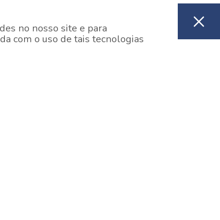
des no nosso site e para
da com o uso de tais tecnologias
EM CONSTRUÇÃO
ooklin, São Paulo
y One Estação Brooklin
7 minutos a pé da Estação Brooklin do Metrô.
aiba mais]