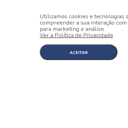
Utilizamos cookies e tecnologias 
compreender a sua interação com o
para marketing e análise.
Ver a Política de Privacidade
ACEITAR
EM CONSTRUÇÃO
Pinheiros , São Paulo
Nex One Faria Lima
A 2 minutos a pé da estação Faria Lima do Metrô 
minutos a pé do Shopping...
[saiba mais]