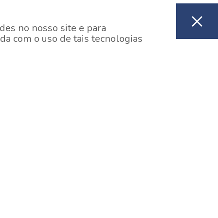
des no nosso site e para
da com o uso de tais tecnologias
EM CONSTRUÇÃO
ooklin, São Paulo
y One Estação Brooklin
7 minutos a pé da Estação Brooklin do Metrô.
aiba mais]