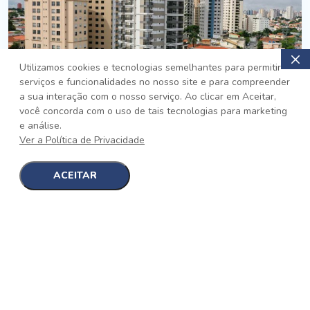
Utilizamos cookies e tecnologias semelhantes para permitir
serviços e funcionalidades no nosso site e para compreender
PRONTO
a sua interação com o nosso serviço. Ao clicar em Aceitar,
você concorda com o uso de tais tecnologias para marketing
Jardim da Saúde, São Paulo
e análise.
Auge Jardim da Saúde
Ver a Política de Privacidade
No auge da Flexibilidade
[saiba mais]
ACEITAR
1
1
detalhes